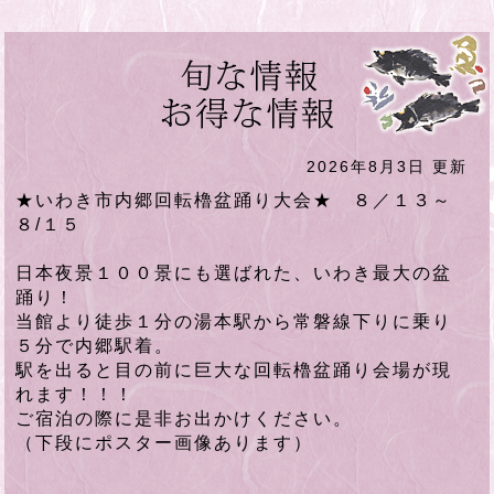
2026年8月3日 更新
★いわき市内郷回転櫓盆踊り大会★ ８／１３～
８/１５
日本夜景１００景にも選ばれた、いわき最大の盆
踊り！
当館より徒歩１分の湯本駅から常磐線下りに乗り
５分で内郷駅着。
駅を出ると目の前に巨大な回転櫓盆踊り会場が現
れます！！！
ご宿泊の際に是非お出かけください。
（下段にポスター画像あります）