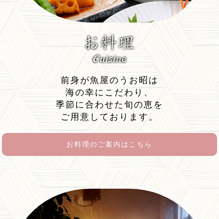
・割引対象となる予約開始日は２０２６年７月１
日午前１０時です。
・本キャンペーンは宿泊施設ごとに予算上限額を
設けており、予算がなくなり次第発行できなくな
ります。
宿泊割引クーポンが発行出来ない場合は割引の
適用はできません。
前身が魚屋のうお昭は
・人数、連泊、居住地の制限はありません。
・条件を満たさない場合は本事業は適用されませ
海の幸にこだわり、
ん。
季節に合わせた旬の恵を
ご用意しております。
★割引対象期間★
令和８年８月２０日（木）宿泊（チェックイン）
お料理のご案内はこちら
分から、令和８年９月１８日（金）宿泊（９月１
９日チェックアウト）分まで。
インフォメーション
★カツオの美味しい季節となりました。当館では
お手元のお刺身をカツオに変更も可能ですので