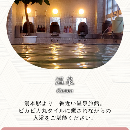
ご予約の際にお申し出ください。
★日帰りの広間利用ご会食プランです（昼又は
夜）。ご法要、慶事、忘・新年会、お食事会など
にご利用ください。（ご予算ご相談可）
広間利用の日帰りのご会食、ご宴会プランです。
ご法要、厄払い、還暦・米寿などの人生節目の祝
い事、忘・新年会、お友達・クループ・ご家族の
お食事会、七五三祝いなどなどお気軽にご利用く
ださい。
ご希望がありましたら源泉かけ流しの温泉も無料
にて入浴可能です。
※ＪＲ常磐線より湯本駅より徒歩１分。
湯本駅より一番近い温泉旅館。
※４名様より最大４０名様まで対応可能です。
ピカピカ丸タイルに癒されながらの
注；昼又は夜の部のいずれかとなります。
入浴をご堪能ください。
※ご利用時間帯は昼の部；１１時３０分～午後２