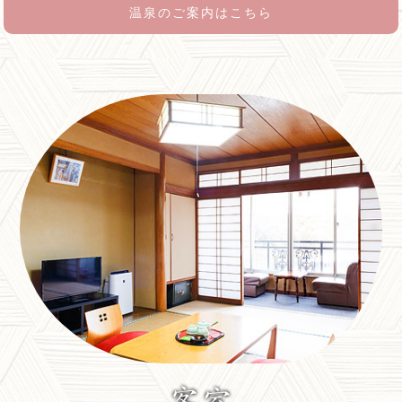
温泉のご案内はこちら
時３０分
夜の部；１８時～２１時の間で
それぞれ２時間となります。
時間帯につきましてはご要望も
お受けいたします。
【必ず時間帯をお知らせください。】
※市内無料送迎バス（１０～２０名様）ございま
すのでご予約の際にお申し出ください。
館主