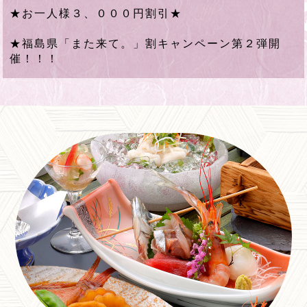
★お一人様３、０００円割引★
★福島県「また来て。」割キャンペーン第２弾開
催！！！
各プランでご利用下さい！
当館ホームページより予約し、トップに戻り福島
県「また来て」割をクリックし（一番下部に出て
きます）、クーポン取得してください。
※当館にて代理取得も可能ですのでその際はお知
らせください。
割引対象
・おひとり様一泊8,000円以上（税込み）につき
3,000円の割引
・STAYNAVIでの宿泊割引クーポンの登録は、宿
泊施設への直接予約（公式サイト予約）、じゃら
ん・楽天・ヤフートラベル等のＯＴＡ予約、かつ
現地払いが対象です。